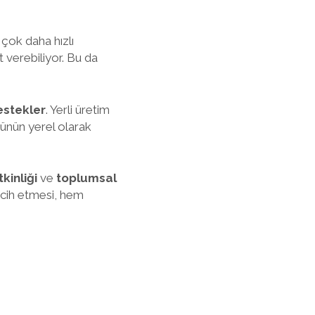
 çok daha hızlı
t verebiliyor. Bu da
estekler
. Yerli üretim
cünün yerel olarak
kinliği
ve
toplumsal
ercih etmesi, hem