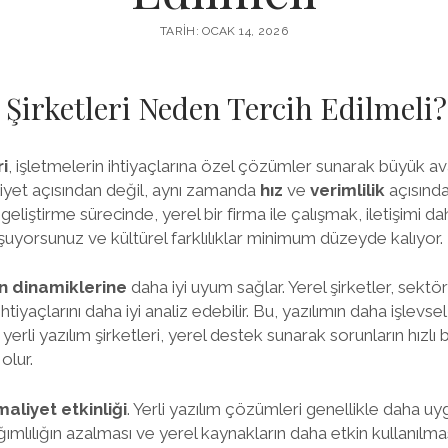
TARIH: OCAK 14, 2026
m Şirketleri Neden Tercih Edilmeli?
ri
, işletmelerin ihtiyaçlarına özel çözümler sunarak büyük ava
iyet açısından değil, aynı zamanda
hız
ve
verimlilik
açısında
geliştirme sürecinde, yerel bir firma ile çalışmak, iletişimi dah
uyorsunuz ve kültürel farklılıklar minimum düzeyde kalıyor.
n dinamiklerine
daha iyi uyum sağlar. Yerel şirketler, sektö
ihtiyaçlarını daha iyi analiz edebilir. Bu, yazılımın daha işlevse
 yerli yazılım şirketleri, yerel destek sunarak sorunların hızlı 
olur.
maliyet etkinliği
. Yerli yazılım çözümleri genellikle daha uyg
ımlılığın azalması ve yerel kaynakların daha etkin kullanılma