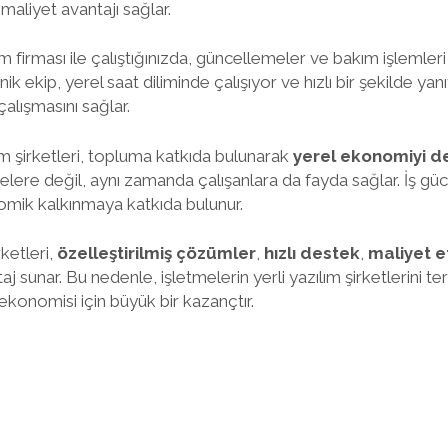
maliyet avantajı sağlar.
lım firması ile çalıştığınızda, güncellemeler ve bakım işlemleri
k ekip, yerel saat diliminde çalışıyor ve hızlı bir şekilde yanı
çalışmasını sağlar.
lım şirketleri, topluma katkıda bulunarak
yerel ekonomiyi d
melere değil, aynı zamanda çalışanlara da fayda sağlar. İş gü
omik kalkınmaya katkıda bulunur.
rketleri,
özelleştirilmiş çözümler
,
hızlı destek
,
maliyet et
aj sunar. Bu nedenle, işletmelerin yerli yazılım şirketlerini t
ekonomisi için büyük bir kazançtır.