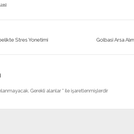
ized
elikte Stres Yonetimi
Golbasi Arsa Alım
n
ınlanmayacak.
Gerekli alanlar
*
ile işaretlenmişlerdir