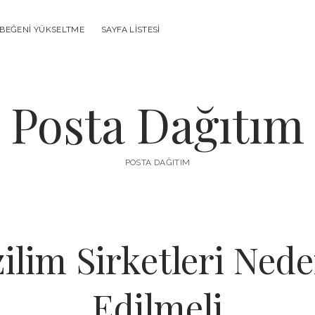
 BEĞENI YÜKSELTME
SAYFA LISTESI
Posta Dağıtım
POSTA DAĞITIM
zilim Sirketleri Ned
Edilmeli