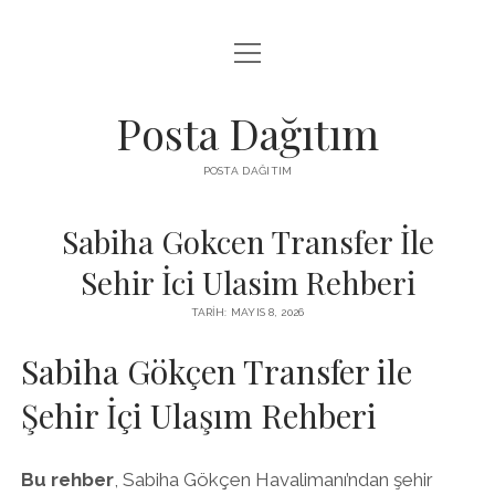
menüyü
INSTAGRAM GIZLI HIKAYE İZLE
aç
LISTE
Posta Dağıtım
PARASIZ TWITTER BEĞENI YÜKSELTME
POSTA DAĞITIM
SAYFA LISTESI
Sabiha Gokcen Transfer İle
Sehir İci Ulasim Rehberi
TARIH: MAYIS 8, 2026
Sabiha Gökçen Transfer ile
Şehir İçi Ulaşım Rehberi
Bu rehber
, Sabiha Gökçen Havalimanı’ndan şehir