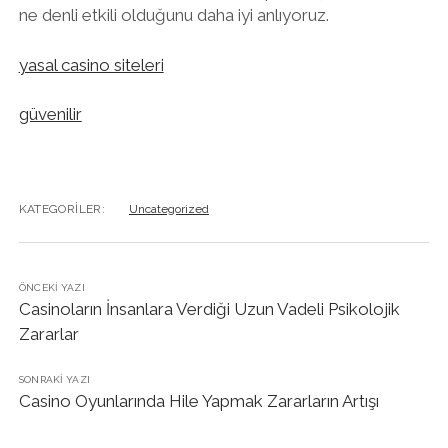
ne denli etkili olduğunu daha iyi anlıyoruz.
yasal casino siteleri
güvenilir
KATEGORILER:
Uncategorized
ÖNCEKI YAZI
Casinoların İnsanlara Verdiği Uzun Vadeli Psikolojik
Zararlar
SONRAKI YAZI
Casino Oyunlarında Hile Yapmak Zararların Artışı