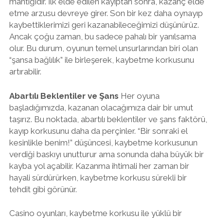
mantığıdır. İlk elde edilen kayıptan sonra, kazanç elde
etme arzusu devreye girer. Son bir kez daha oynayıp
kaybettiklerimizi geri kazanabileceğimizi düşünürüz.
Ancak çoğu zaman, bu sadece pahalı bir yanılsama
olur. Bu durum, oyunun temel unsurlarından biri olan
“şansa bağlılık” ile birleşerek, kaybetme korkusunu
artırabilir.
Abartılı Beklentiler ve Şans
Her oyuna
başladığımızda, kazanan olacağımıza dair bir umut
taşırız. Bu noktada, abartılı beklentiler ve şans faktörü,
kayıp korkusunu daha da perçinler. “Bir sonraki el
kesinlikle benim!” düşüncesi, kaybetme korkusunun
verdiği baskıyı unutturur ama sonunda daha büyük bir
kayba yol açabilir. Kazanma ihtimali her zaman bir
hayali sürdürürken, kaybetme korkusu sürekli bir
tehdit gibi görünür.
Casino oyunları, kaybetme korkusu ile yüklü bir