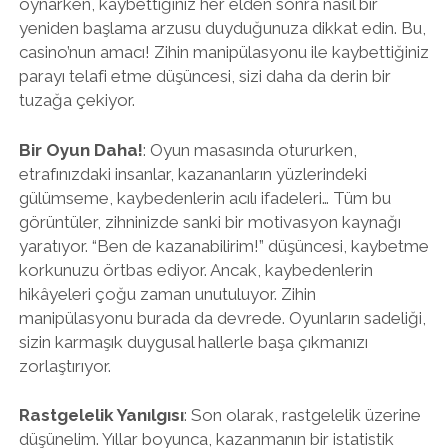
oynarken, kaybettiğiniz her elden sonra nasıl bir
yeniden başlama arzusu duyduğunuza dikkat edin. Bu,
casino’nun amacı! Zihin manipülasyonu ile kaybettiğiniz
parayı telafi etme düşüncesi, sizi daha da derin bir
tuzağa çekiyor.
Bir Oyun Daha!
: Oyun masasında otururken,
etrafınızdaki insanlar, kazananların yüzlerindeki
gülümseme, kaybedenlerin acılı ifadeleri… Tüm bu
görüntüler, zihninizde sanki bir motivasyon kaynağı
yaratıyor. “Ben de kazanabilirim!” düşüncesi, kaybetme
korkunuzu örtbas ediyor. Ancak, kaybedenlerin
hikâyeleri çoğu zaman unutuluyor. Zihin
manipülasyonu burada da devrede. Oyunların sadeliği,
sizin karmaşık duygusal hallerle başa çıkmanızı
zorlaştırıyor.
Rastgelelik Yanılgısı
: Son olarak, rastgelelik üzerine
düşünelim. Yıllar boyunca, kazanmanın bir istatistik