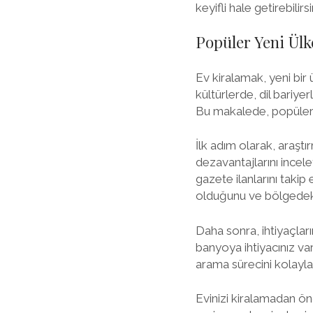
keyifli hale getirebilirsi
Popüler Yeni Ülk
Ev kiralamak, yeni bir 
kültürlerde, dil bariy
Bu makalede, popüler y
İlk adım olarak, araştı
dezavantajlarını inceley
gazete ilanlarını takip 
olduğunu ve bölgedeki
Daha sonra, ihtiyaçları
banyoya ihtiyacınız va
arama sürecini kolaylaş
Evinizi kiralamadan ön