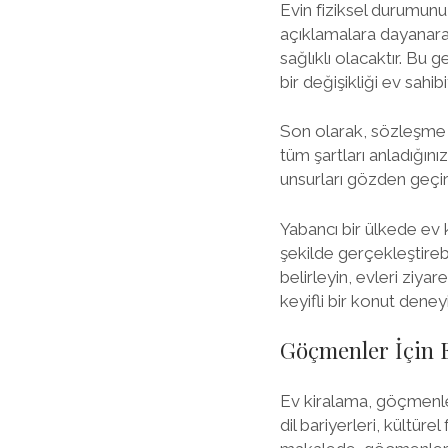
Evin fiziksel durumunu
açıklamalara dayanara
sağlıklı olacaktır. Bu
bir değişikliği ev sahib
Son olarak, sözleşme a
tüm şartları anladığın
unsurları gözden geçir
Yabancı bir ülkede ev 
şekilde gerçekleştirebi
belirleyin, evleri ziya
keyifli bir konut deneyi
Göçmenler İçin E
Ev kiralama, göçmenler
dil bariyerleri, kültüre