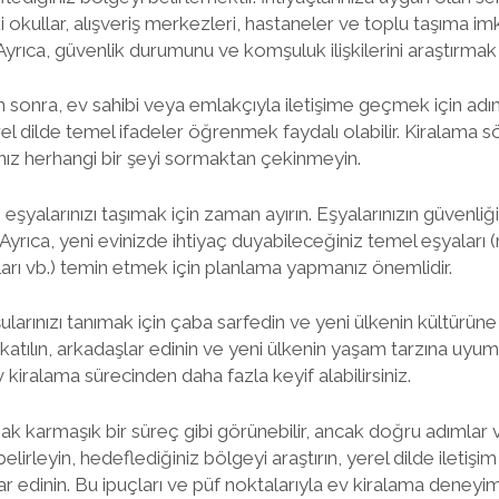
kullar, alışveriş merkezleri, hastaneler ve toplu taşıma imka
 Ayrıca, güvenlik durumunu ve komşuluk ilişkilerini araştırmak
 sonra, ev sahibi veya emlakçıyla iletişime geçmek için adım at
el dilde temel ifadeler öğrenmek faydalı olabilir. Kiralama s
ız herhangi bir şeyi sormaktan çekinmeyin.
şyalarınızı taşımak için zaman ayırın. Eşyalarınızın güvenliği 
Ayrıca, yeni evinizde ihtiyaç duyabileceğiniz temel eşyaları
ları vb.) temin etmek için planlama yapmanız önemlidir.
larınızı tanımak için çaba sarfedin ve yeni ülkenin kültürü
e katılın, arkadaşlar edinin ve yeni ülkenin yaşam tarzına uyu
 kiralama sürecinden daha fazla keyif alabilirsiniz.
k karmaşık bir süreç gibi görünebilir, ancak doğru adımlar ve
 belirleyin, hedeflediğiniz bölgeyi araştırın, yerel dilde iletişim
ar edinin. Bu ipuçları ve püf noktalarıyla ev kiralama deneyi