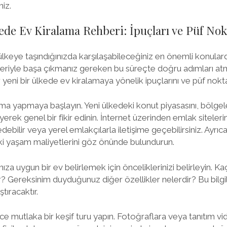
niz.
ede Ev Kiralama Rehberi: İpuçları ve Püf Nok
ülkeye taşındığınızda karşılaşabileceğiniz en önemli konulardan
erleriyle başa çıkmanız gereken bu süreçte doğru adımları at
eni bir ülkede ev kiralamaya yönelik ipuçlarını ve püf nokt
rma yapmaya başlayın. Yeni ülkedeki konut piyasasını, bölgele
erek genel bir fikir edinin. İnternet üzerinden emlak sitelerini
edebilir veya yerel emlakçılarla iletişime geçebilirsiniz. Ayrıca
 yaşam maliyetlerini göz önünde bulundurun.
nıza uygun bir ev belirlemek için önceliklerinizi belirleyin. K
r? Gereksinim duyduğunuz diğer özellikler nelerdir? Bu bilgil
tıracaktır.
ce mutlaka bir keşif turu yapın. Fotoğraflara veya tanıtım 