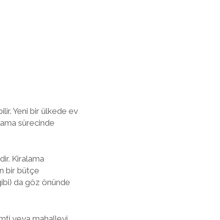
ir. Yeni bir ülkede ev
alama sürecinde
ir. Kiralama
n bir bütçe
t gibi) da göz önünde
emti veya mahalleyi