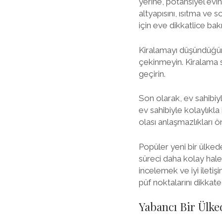
yerine, potansiyel evi
altyapısını, ısıtma ve
için eve dikkatlice bakı
Kiralamayı düşündüğün
çekinmeyin. Kiralama s
geçirin.
Son olarak, ev sahibiy
ev sahibiyle kolaylıkla
olası anlaşmazlıkları ön
Popüler yeni bir ülked
süreci daha kolay hale 
incelemek ve iyi iletiş
püf noktalarını dikkate
Yabancı Bir Ülke