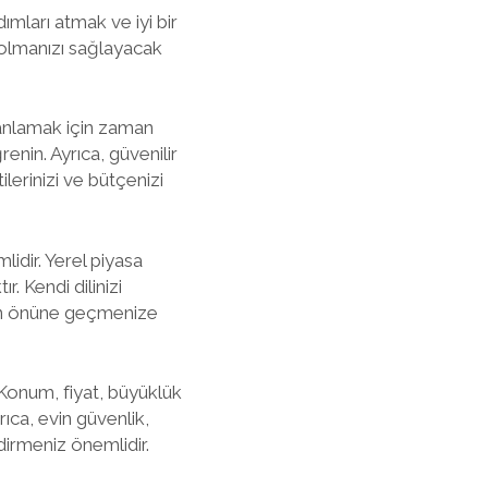
ımları atmak ve iyi bir
 olmanızı sağlayacak
 anlamak için zaman
ğrenin. Ayrıca, güvenilir
lerinizi ve bütçenizi
idir. Yerel piyasa
. Kendi dilinizi
arın önüne geçmenize
Konum, fiyat, büyüklük
rıca, evin güvenlik,
dirmeniz önemlidir.