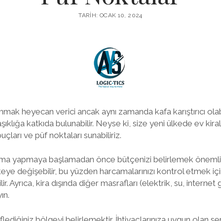
TARIH: OCAK 10, 2024
nmak heyecan verici ancak aynı zamanda kafa karıştırıcı olabil
ıklığa katkıda bulunabilir. Neyse ki, size yeni ülkede ev kir
uçları ve püf noktaları sunabiliriz.
tırma yapmaya başlamadan önce bütçenizi belirlemek önemlid
keye değişebilir, bu yüzden harcamalarınızı kontrol etmek içi
r. Ayrıca, kira dışında diğer masrafları (elektrik, su, interne
ın.
flediğiniz bölgeyi belirlemektir. İhtiyaçlarınıza uygun olan s