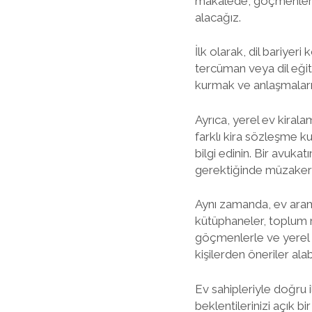
makalede, göçmenlerin 
alacağız.
İlk olarak, dil bariye
tercüman veya dil eğiti
kurmak ve anlaşmaları
Ayrıca, yerel ev kiral
farklı kira sözleşme ku
bilgi edinin. Bir avuka
gerektiğinde müzakere 
Aynı zamanda, ev arama
kütüphaneler, toplum m
göçmenlerle ve yerel h
kişilerden öneriler alab
Ev sahipleriyle doğru 
beklentilerinizi açık b