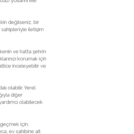
azı yollarını ele
in değilseniz, bir
sahipleriyle iletişim
kenin ve hatta şehrin
klarınızı korumak için
tlice inceleyebilir ve
 olabilir. Yerel
ğıyla diğer
 yardımcı olabilecek
 geçmek için,
ıca, ev sahibine ait