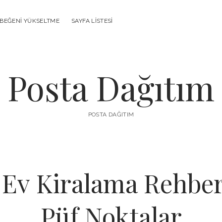
 BEĞENI YÜKSELTME
SAYFA LISTESI
Posta Dağıtım
POSTA DAĞITIM
 Ev Kiralama Rehberi
Püf Noktalar