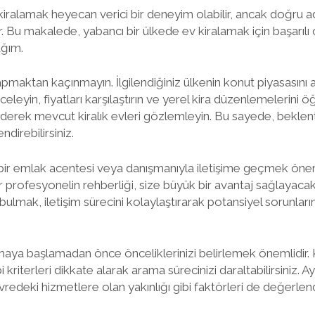
kiralamak heyecan verici bir deneyim olabilir, ancak doğru ad
 Bu makalede, yabancı bir ülkede ev kiralamak için başarılı
ağım.
yapmaktan kaçınmayın. İlgilendiğiniz ülkenin konut piyasasını
inceleyin, fiyatları karşılaştırın ve yerel kira düzenlemelerini ö
ederek mevcut kiralık evleri gözlemleyin. Bu sayede, beklenti
direbilirsiniz.
ir bir emlak acentesi veya danışmanıyla iletişime geçmek öneml
r profesyonelin rehberliği, size büyük bir avantaj sağlayacaktır
ulmak, iletişim sürecini kolaylaştırarak potansiyel sorunl
aya başlamadan önce önceliklerinizi belirlemek önemlidir. 
i kriterleri dikkate alarak arama sürecinizi daraltabilirsiniz. Ay
vredeki hizmetlere olan yakınlığı gibi faktörleri de değerlen