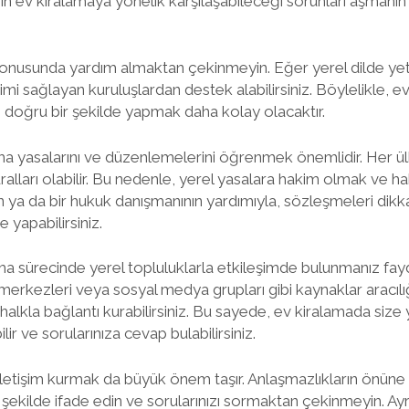
ev kiralamaya yönelik karşılaşabileceği sorunları aşmanın b
ri konusunda yardım almaktan çekinmeyin. Eğer yerel dilde yetk
mi sağlayan kuruluşlardan destek alabilirsiniz. Böylelikle, ev 
 doğru bir şekilde yapmak daha kolay olacaktır.
ama yasalarını ve düzenlemelerini öğrenmek önemlidir. Her ül
ralları olabilir. Bu nedenle, yerel yasalara hakim olmak ve ha
tın ya da bir hukuk danışmanının yardımıyla, sözleşmeleri dikka
yapabilirsiniz.
 sürecinde yerel topluluklarla etkileşimde bulunmanız faydalı
erkezleri veya sosyal medya grupları gibi kaynaklar aracılı
alkla bağlantı kurabilirsiniz. Bu sayede, ev kiralamada size
ilir ve sorularınıza cevap bulabilirsiniz.
iletişim kurmak da büyük önem taşır. Anlaşmazlıkların önüne
ir şekilde ifade edin ve sorularınızı sormaktan çekinmeyin. Ayr