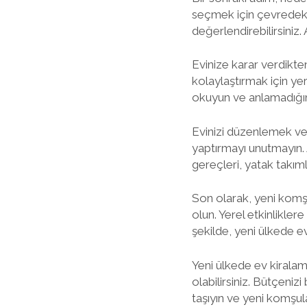
seçmek için çevredeki o
değerlendirebilirsiniz.
Evinize karar verdikten
kolaylaştırmak için yer
okuyun ve anlamadığın
Evinizi düzenlemek ve e
yaptırmayı unutmayın. 
gereçleri, yatak takım
Son olarak, yeni komşu
olun. Yerel etkinlikler
şekilde, yeni ülkede ev
Yeni ülkede ev kiralama
olabilirsiniz. Bütçenizi
taşıyın ve yeni komşul