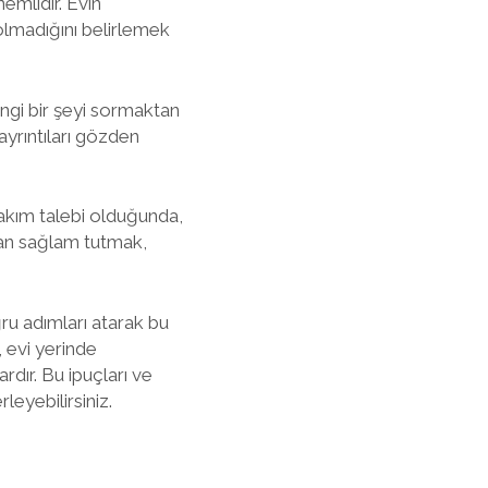
emlidir. Evin
 olmadığını belirlemek
ngi bir şeyi sormaktan
ayrıntıları gözden
bakım talebi olduğunda,
aştan sağlam tutmak,
ru adımları atarak bu
, evi yerinde
rdır. Bu ipuçları ve
leyebilirsiniz.