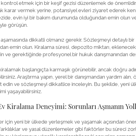
 kontrol etmek için bir keşif gezisi düzenlemek de önemlidi
k karar vermek yerine, potansiyel evleri ziyaret ederek ke
 gezide, evin iyi bir bakım durumunda olduğundan emin olun ve
iyle görüşün.
şamasında dikkatli olmanız gerekir. Sözleşmeyi detaylı bir 
ızdan emin olun. Kiralama süresi, depozito miktarı, eklenece
in ve gerektiğinde profesyonel bir hukuk danışmanından des
kiralamak başlangıçta karmaşık görünebilir, ancak doğru adıml
lirsiniz. Araştırma yapın, yerel bir danışmandan yardım alın, ö
ret edin ve sözleşmeyi dikkatlice inceleyin. Bu şekilde, yeni 
mi yaşayabilirsiniz.
v Kiralama Deneyimi: Sorunları Aşmanın Yoll
 için yeni bir ülkede yerleşmek ve yaşamak açısından öneml
l farklılıklar ve yasal düzenlemeler gibi faktörler bu süreci zorl