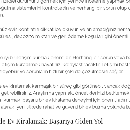
n fiziksel durumunu görmek için yerinde inceleme yapmak ön
 soğutma sistemlerini kontrol edin ve herhangi bir sorun olup
n.
üz evin kontratını dikkatlice okuyun ve anlamadığınız herha
üresi, depozito miktarı ve geri ödeme koşulları gibi önemli 
le iyi bir iletişim kurmak önemlidir. Herhangi bir sorun veya 
 iletişim kurabilmek hayatınızı kolaylaştıracaktır. İletişimi b
leyebilir ve sorunların hızlı bir şekilde çözülmesini sağlar.
e ev kiralamak karmaşık bir süreç gibi görünebilir, ancak doğ
getirebilirsiniz. Araştırma yapmak, önceliklerinizi belirlemek
im kurmak, başarılı bir ev kiralama deneyimi için önemli adımla
 alarak, yeni ülkede rahat ve güvenli bir ev bulma yolunda iler
de Ev Kiralamak: Başarıya Giden Yol