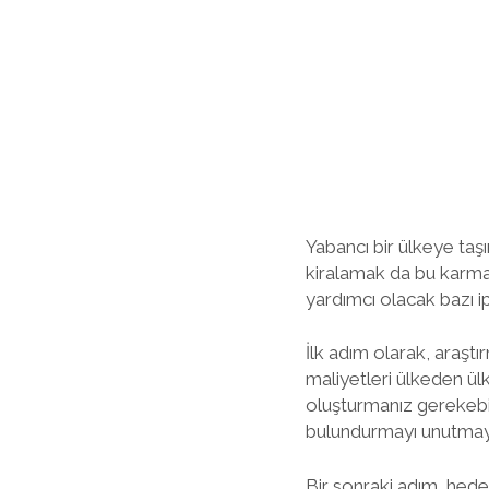
Yabancı bir ülkeye taşı
kiralamak da bu karmaş
yardımcı olacak bazı ip
İlk adım olarak, araş
maliyetleri ülkeden ül
oluşturmanız gerekebili
bulundurmayı unutmay
Bir sonraki adım, hede