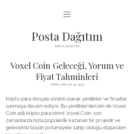
menüyü
INSTAGRAM GIZLI HIKAYE İZLE
aç
LISTE
Posta Dağıtım
PARASIZ TWITTER BEĞENI YÜKSELTME
POSTA DAĞITIM
SAYFA LISTESI
Voxel Coin Geleceği, Yorum ve
Fiyat Tahminleri
TARIH: ARALIK 23, 2023
Kripto para dünyası sürekli olarak yenilikler ve fırsatlar
sunmaya devam ediyor. Bu yeniliklerden biri de Voxel
Coin adlı kripto para birimi. Voxel Coin, son
zamanlarda hızla popülerlik kazanan bir projedir ve
gelecekte büyük potansiyele sahip olduğu düşünülen