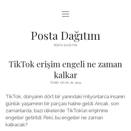
menüyü
INSTAGRAM GIZLI HIKAYE İZLE
aç
LISTE
Posta Dağıtım
PARASIZ TWITTER BEĞENI YÜKSELTME
POSTA DAĞITIM
SAYFA LISTESI
TikTok erişim engeli ne zaman
kalkar
TARIH: OCAK 26, 2025
TikTok, dünyanın dört bir yanındaki milyonlarca insanın
günlük yaşamının bir parçası haline geldi. Ancak, son
zamanlarda, bazı ülkelerde TikTok’un erişimine
engeller getirildi. Peki, bu engeller ne zaman
kalkacak?