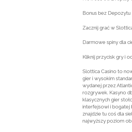
Bonus bez Depozytu
Zacznij grać w Slott
Darmowe spiny dla ci
Kliknij przycisk gry i
Slottica Casino to no
gier i wysokim standa
wydanej przez Atlant
rozgrywek. Kasyno db
klasycznych gier stoł
interfejsowi i bogatej
znajdzie tu coś dla s
najwyższy poziom obsł