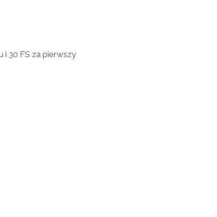
 i 30 FS za pierwszy