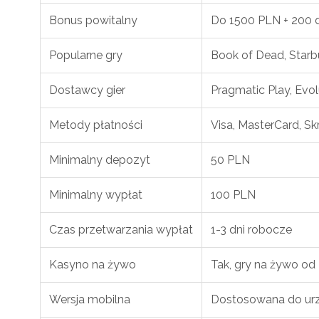
Bonus powitalny
Do 1500 PLN + 200
Popularne gry
Book of Dead, Starb
Dostawcy gier
Pragmatic Play, Evo
Metody płatności
Visa, MasterCard, Skr
Minimalny depozyt
50 PLN
Minimalny wypłat
100 PLN
Czas przetwarzania wypłat
1-3 dni robocze
Kasyno na żywo
Tak, gry na żywo od
Wersja mobilna
Dostosowana do ur