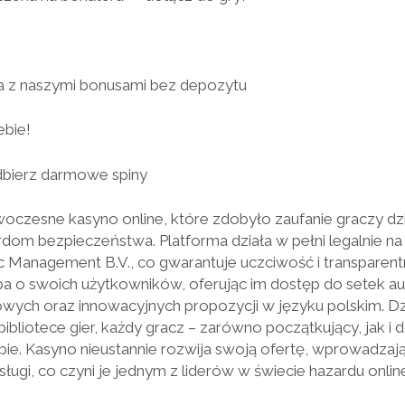
ica z naszymi bonusami bez depozytu
ebie!
 odbierz darmowe spiny
woczesne kasyno online, które zdobyło zaufanie graczy dzi
rdom bezpieczeństwa. Platforma działa w pełni legalnie na 
ic Management B.V., co gwarantuje uczciwość i transparen
a o swoich użytkowników, oferując im dostęp do setek a
owych oraz innowacyjnych propozycji w języku polskim. Dz
 bibliotece gier, każdy gracz – zarówno początkujący, jak i
iebie. Kasyno nieustannie rozwija swoją ofertę, wprowadzaj
ugi, co czyni je jednym z liderów w świecie hazardu onlin