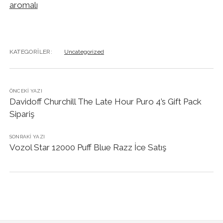
aromalı
KATEGORILER:
Uncategorized
ÖNCEKI YAZI
Davidoff Churchill The Late Hour Puro 4’s Gift Pack
Sipariş
SONRAKI YAZI
Vozol Star 12000 Puff Blue Razz İce Satış