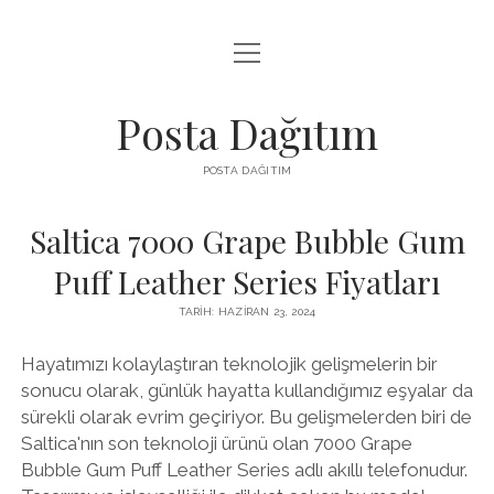
menüyü
INSTAGRAM GIZLI HIKAYE İZLE
aç
LISTE
Posta Dağıtım
PARASIZ TWITTER BEĞENI YÜKSELTME
POSTA DAĞITIM
SAYFA LISTESI
Saltica 7000 Grape Bubble Gum
Puff Leather Series Fiyatları
TARIH: HAZIRAN 23, 2024
Hayatımızı kolaylaştıran teknolojik gelişmelerin bir
sonucu olarak, günlük hayatta kullandığımız eşyalar da
sürekli olarak evrim geçiriyor. Bu gelişmelerden biri de
Saltica'nın son teknoloji ürünü olan 7000 Grape
Bubble Gum Puff Leather Series adlı akıllı telefonudur.