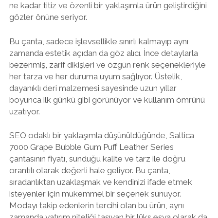
ne kadar titiz ve özenli bir yaklaşımla ürün geliştirdiğini
gözler önüne seriyor.
Bu çanta, sadece işlevsellikle sınırlı kalmayıp aynı
zamanda estetik açıdan da göz alıcı. İnce detaylarla
bezenmiş, zarif dikişleri ve özgün renk seçenekleriyle
her tarza ve her duruma uyum sağlıyor. Üstelik,
dayanıklı deri malzemesi sayesinde uzun yıllar
boyunca ilk günkü gibi görünüyor ve kullanım ömrünü
uzatıyor.
SEO odaklı bir yaklaşımla düşünüldüğünde, Saltica
7000 Grape Bubble Gum Puff Leather Series
çantasının fiyatı, sunduğu kalite ve tarz ile doğru
orantılı olarak değerli hale geliyor. Bu çanta,
sıradanlıktan uzaklaşmak ve kendinizi ifade etmek
isteyenler için mükemmel bir seçenek sunuyor.
Modayı takip edenlerin tercihi olan bu ürün, aynı
zamanda yatırım niteliği taşıyan bir lüks eşya olarak da