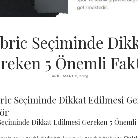
bric Seçiminde Dikk
reken 5 Önemli Fak
TARIH: MART 6, 2025
ric Seçiminde Dikkat Edilmesi Ge
ör
Seçiminde Dikkat Edilmesi Gereken 5 Önemli
ve dış mekan aktivitelerinin tadını çıkarmak için doğru
Outdo