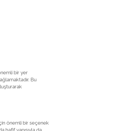
nemli bir yer
sağlamaktadır. Bu
oluşturarak
çin önemli bir seçenek
da hafif yapısıyla da