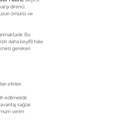
arşı direnci,
 uzun ömürlü ve
unmaktadır. Bu
zin daha keyifli hale
ilmesi gereken
an etkiler.
 edilmelidir.
avantaj sağlar.
ksimum verim