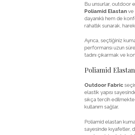
Bu unsurlar, outdoor et
Poliamid Elastan
ve
dayanıklı hem de konfo
rahatlık sunarak, harek
Ayrıca, seçtiğiniz kum
performansı uzun süre
tadını çıkarmak ve ko
Poliamid Elastan
Outdoor Fabric
seçim
elastik yapısı sayesi
sıkça tercih edilmekted
kullanım sağlar.
Poliamid elastan kumaşl
sayesinde kıyafetler, dı