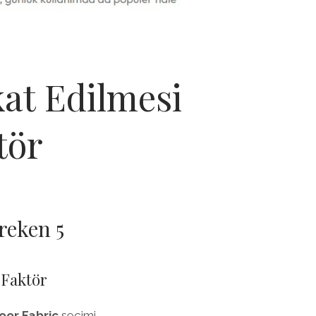
at Edilmesi
tör
reken 5
 Faktör
or Fabric
seçimi