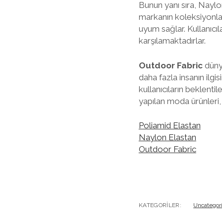
Bunun yanı sıra, Nayl
markanın koleksiyonla
uyum sağlar. Kullanıcı
karşılamaktadırlar.
Outdoor Fabric
düny
daha fazla insanın ilg
kullanıcıların beklent
yapılan moda ürünleri
Poliamid Elastan
Naylon Elastan
Outdoor Fabric
KATEGORILER:
Uncategor