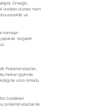
hiptir. Örneğin,
k üretilen ürünler, hem
stra esneklik ve
ile kumaşın
 yaparak, doğanın
uz.
ir. Poliamid elastan,
 dış mekan giyimde
klılığı ile uzun ömürlü
ci özellikleri
ca, poliamid elastan ile