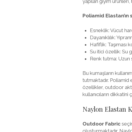
yapılan giyim ürünleri,
Poliamid Elastan’ın 
Esneklik: Vücut ha
Dayanıklılık: Yıpran
Hafiflik: Taşıması 
Su itici özellik: Su
Renk tutma: Uzun sü
Bu kumaşların kullanım
tutmaktadır. Poliamid
özellikler, outdoor ak
kullanıcıların dikkatini
Naylon Elastan K
Outdoor Fabric
seçim
oluşturmaktadır. Naylon