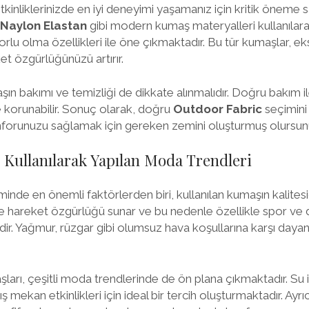
kinliklerinizde en iyi deneyimi yaşamanız için kritik öneme sa
Naylon Elastan
gibi modern kumaş materyalleri kullanılara
rlu olma özellikleri ile öne çıkmaktadır. Bu tür kumaşlar, ek
et özgürlüğünüzü artırır.
aşın bakımı ve temizliği de dikkate alınmalıdır. Doğru bakım 
 korunabilir. Sonuç olarak, doğru
Outdoor Fabric
seçimini
nforunuzu sağlamak için gereken zemini oluşturmuş olursun
 Kullanılarak Yapılan Moda Trendleri
inde en önemli faktörlerden biri, kullanılan kumaşın kalitesid
nde hareket özgürlüğü sunar ve bu nedenle özellikle spor ve
ir. Yağmur, rüzgar gibi olumsuz hava koşullarına karşı dayanı
arı, çeşitli moda trendlerinde de ön plana çıkmaktadır. Su iti
ş mekan etkinlikleri için ideal bir tercih oluşturmaktadır. Ayrı