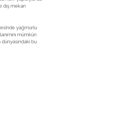
le dış mekan
sayesinde yağmurlu
ullanımını mümkün
a dünyasındaki bu