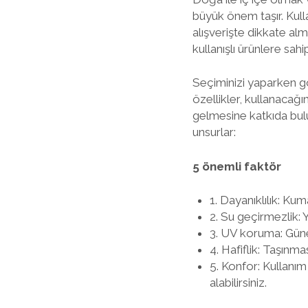
büyük önem taşır. Kulla
alışverişte dikkate a
kullanışlı ürünlere sah
Seçiminizi yaparken g
özellikler, kullanacağı
gelmesine katkıda bulu
unsurlar:
5 önemli faktör
1. Dayanıklılık: Ku
2. Su geçirmezlik: 
3. UV koruma: Güneş
4. Hafiflik: Taşınm
5. Konfor: Kullanım
alabilirsiniz.