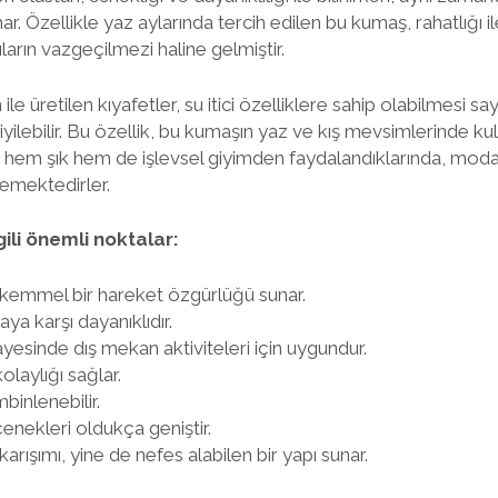
r. Özellikle yaz aylarında tercih edilen bu kumaş, rahatlığı i
ıların vazgeçilmezi haline gelmiştir.
ile üretilen kıyafetler, su itici özelliklere sahip olabilmesi 
yilebilir. Bu özellik, bu kumaşın yaz ve kış mevsimlerinde k
lar hem şık hem de işlevsel giyimden faydalandıklarında, mod
emektedirler.
gili önemli noktalar:
ükemmel bir hareket özgürlüğü sunar.
a karşı dayanıklıdır.
 sayesinde dış mekan aktiviteleri için uygundur.
kolaylığı sağlar.
mbinlenebilir.
nekleri oldukça geniştir.
arışımı, yine de nefes alabilen bir yapı sunar.