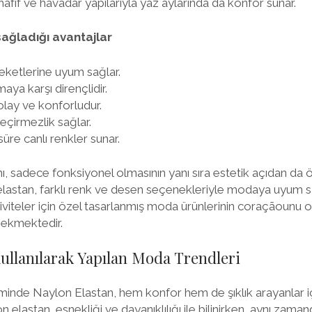
 hafif ve havadar yapılarıyla yaz aylarında da konfor sunar.
sağladığı avantajlar
reketlerine uyum sağlar.
maya karşı dirençlidir.
kolay ve konforludur.
 geçirmezlik sağlar.
re canlı renkler sunar.
ı, sadece fonksiyonel olmasının yanı sıra estetik açıdan da ö
 elastan, farklı renk ve desen seçenekleriyle modaya uyum 
tiviteler için özel tasarlanmış moda ürünlerinin coraçãounu 
 çekmektedir.
ullanılarak Yapılan Moda Trendleri
inde Naylon Elastan, hem konfor hem de şıklık arayanlar i
 elastan, esnekliği ve dayanıklılığı ile bilinirken, aynı zaman