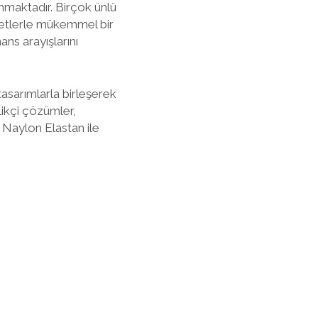
nmaktadır. Birçok ünlü
fetlerle mükemmel bir
ns arayışlarını
sarımlarla birleşerek
likçi çözümler,
 Naylon Elastan ile