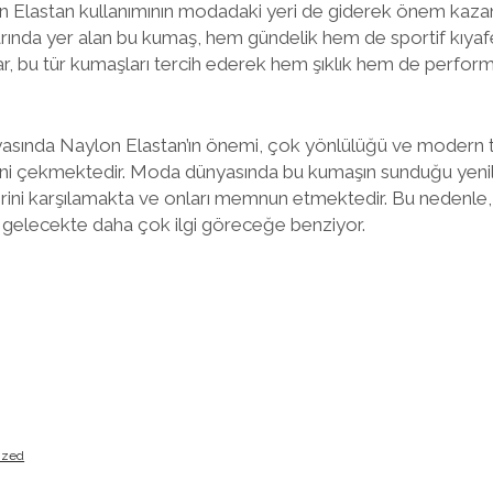
on Elastan kullanımının modadaki yeri de giderek önem kaza
rında yer alan bu kumaş, hem gündelik hem de sportif kıya
lar, bu tür kumaşları tercih ederek hem şıklık hem de performa
asında Naylon Elastan’ın önemi, çok yönlülüğü ve modern ta
isini çekmektedir. Moda dünyasında bu kumaşın sunduğu yeni
ilerini karşılamakta ve onları memnun etmektedir. Bu nedenle,
, gelecekte daha çok ilgi göreceğe benziyor.
ized