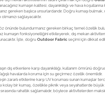
nacağınız kumaşın kalitesi, dayanıklılığı ve hava koşullarına k
lmanız gereken başlıca unsurlardandır. Doğru kumaşı bulmak,
ip olmanızı sağlayacaktır.
öz önünde bulundurmanız gereken birkaç temel özellik bul
nız kumaşın fonksiyonelliğini etkileyerek, dış mekan aktiviteni
nacaktır. İşte, doğru
Outdoor Fabric
seçimi için dikkat ed
maşın dış etkenlere karşı dayanıklılığı, kullanım ömrünü doğrud
Yağışlı havalarda koruma için su geçirmez özellik önemlidir.
in zararlı etkilerine karşı UV koruması sunan kumaşlar tercih
ası kolay bir kumaş, özellikle piknik veya seyahatlerde büyük 
 sırasında rahatlık sağlamalıdır, böylece aktivitelerden ma