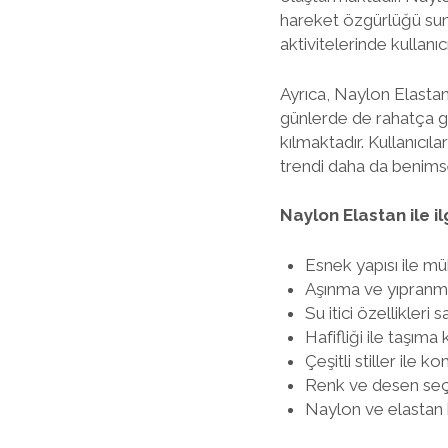
hareket özgürlüğü suna
aktivitelerinde kullanıc
Ayrıca, Naylon Elastan 
günlerde de rahatça gi
kılmaktadır. Kullanıcı
trendi daha da benims
Naylon Elastan ile il
Esnek yapısı ile m
Aşınma ve yıpranmay
Su itici özellikleri
Hafifliği ile taşıma 
Çeşitli stiller ile ko
Renk ve desen seçe
Naylon ve elastan k