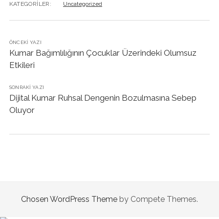
KATEGORILER:
Uncategorized
ÖNCEKI YAZI
Kumar Bağımlılığının Çocuklar Üzerindeki Olumsuz
Etkileri
SONRAKI YAZI
Dijital Kumar Ruhsal Dengenin Bozulmasına Sebep
Oluyor
Chosen WordPress Theme
by Compete Themes.