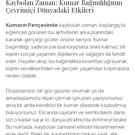
Kaybolan Zaman: Kumar Bağımlılığının
Çevrimiçi Dünyadaki Etkileri
Kumarın Pençesinde
kaybolan zaman, başlangıçta
eğlenceli görünen bu aktivitenin arka planındaki
karanlık gerçeği gözler önüne seriyor. Kumar
bağımlılığı, sadece parasal kayıplarla sınırlı kalmaz; bir
kişinin sosyal yaşamını, ilişkilerini ve sağlığını da tehdit
eder. Hayatın akışı, bu bağımlılıkla kesintiye uğrayarak,
kişinin sevdiklerinden ve gerçek yaşamdan kopmasına
neden olabilir.
Düşünsenize, bir gün gazete okumak ya da
arkadaşlarınızla dışarı çıkmak için plan yapıyorsunuz,
ama bir anda kendinizi bir kumar sitesinde kaybolmuş
buluyorsunuz. Ekranda sayıların ve sembollerin dansı,
sizi o kadar sarar ki, dünya etrafınızda dönmeyi bırakır.
Bu noktada, kaybolan zamanın etkisini hissetmemek
elde değil. Belki de, kaybettiğiniz birkaç saat, aile