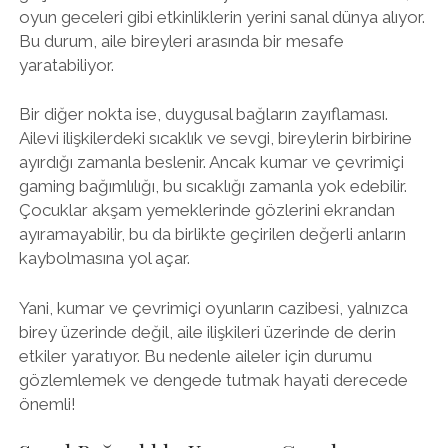
oyun geceleri gibi etkinliklerin yerini sanal dünya alıyor.
Bu durum, aile bireyleri arasında bir mesafe
yaratabiliyor.
Bir diğer nokta ise, duygusal bağların zayıflaması.
Ailevi ilişkilerdeki sıcaklık ve sevgi, bireylerin birbirine
ayırdığı zamanla beslenir. Ancak kumar ve çevrimiçi
gaming bağımlılığı, bu sıcaklığı zamanla yok edebilir.
Çocuklar akşam yemeklerinde gözlerini ekrandan
ayıramayabilir, bu da birlikte geçirilen değerli anların
kaybolmasına yol açar.
Yani, kumar ve çevrimiçi oyunların cazibesi, yalnızca
birey üzerinde değil, aile ilişkileri üzerinde de derin
etkiler yaratıyor. Bu nedenle aileler için durumu
gözlemlemek ve dengede tutmak hayati derecede
önemli!