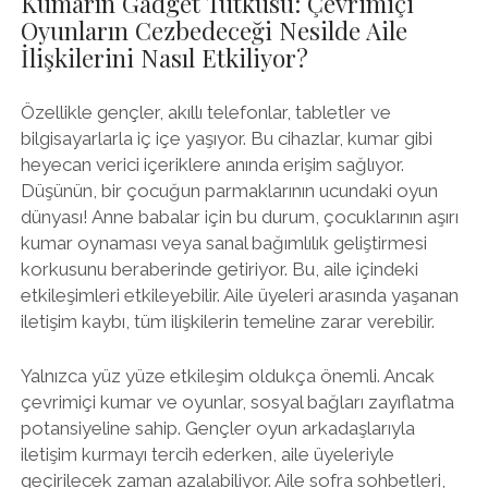
Kumarın Gadget Tutkusu: Çevrimiçi
Oyunların Cezbedeceği Nesilde Aile
İlişkilerini Nasıl Etkiliyor?
Özellikle gençler, akıllı telefonlar, tabletler ve
bilgisayarlarla iç içe yaşıyor. Bu cihazlar, kumar gibi
heyecan verici içeriklere anında erişim sağlıyor.
Düşünün, bir çocuğun parmaklarının ucundaki oyun
dünyası! Anne babalar için bu durum, çocuklarının aşırı
kumar oynaması veya sanal bağımlılık geliştirmesi
korkusunu beraberinde getiriyor. Bu, aile içindeki
etkileşimleri etkileyebilir. Aile üyeleri arasında yaşanan
iletişim kaybı, tüm ilişkilerin temeline zarar verebilir.
Yalnızca yüz yüze etkileşim oldukça önemli. Ancak
çevrimiçi kumar ve oyunlar, sosyal bağları zayıflatma
potansiyeline sahip. Gençler oyun arkadaşlarıyla
iletişim kurmayı tercih ederken, aile üyeleriyle
geçirilecek zaman azalabiliyor. Aile sofra sohbetleri,