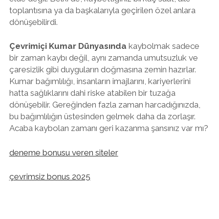
toplantısına ya da başkalarıyla geçirilen özel anlara
dönüşebilirdi.
Çevrimiçi Kumar Dünyasında
kaybolmak sadece
bir zaman kaybı değil, aynı zamanda umutsuzluk ve
çaresizlik gibi duyguların doğmasına zemin hazırlar.
Kumar bağımlılığı, insanların imajlarını, kariyerlerini
hatta sağlıklarını dahi riske atabilen bir tuzağa
dönüşebilir. Gereğinden fazla zaman harcadığınızda,
bu bağımlılığın üstesinden gelmek daha da zorlaşır.
Acaba kaybolan zamanı geri kazanma şansınız var mı?
deneme bonusu veren siteler
çevrimsiz bonus 2025