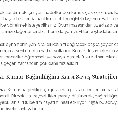
 şekillendirmek için yeni hedefler belirlemek çok önemlidir
i, başka bir alanda nasıl kullanabileceğinizi düşünün. Belki d
ye yönelmek isteyebilirsiniz. Oyun masasından uzaklaşıp yar
ınızı değerlendirebilir hem de yeni zevkler keşfedebilirsin
 oynamanın yanı sıra, dikkatinizi dağıtacak başka şeyler de 
erjinizi yenilemenin harika yollarıdır. Kumar düşüncelerinin zi
eni beceriler öğrenmek ve sosyalleşmek üzere dışarı çıkma
a geçen zamandan çok daha fazlasıdır!
: Kumar Bağımlılığına Karşı Savaş Stratejiler
ma:
Kumar bağımlılığı, çoğu zaman göz ardı edilen bir hastal
li. Birçok kişi kaybettikleri parayı düşünerek, bağımlılığın 
bilirsiniz: “Bu benim hayatımı nasıl etkiliyor?” İşte bu soruyla
iddiyetini anlayabilirsiniz.