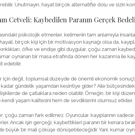
rebilir. Unutmayın, hayat birçok alternatifle dolu ve sizin k
n Cetveli: Kaybedilen Paranın Gerçek Bedel
ındaki psikolojik etmenler, kelimenin tam anlamıyla insanla
hayali, birçok kişi için bir motivasyon kaynağı olsa da, kayı
l kırıklıkları, öfke ve endişe gibi duygular, çoğu zaman kaybe
, kumar oynanan bir masa etrafında dönen her kazanma ile 
t edebilir.
r için değil, toplumsal düzeyde de önemli ekonomik sonuçla
 kadar gündelik yaşamdan kesintiye gider? Aile bütçesindeki
işkilerde de çatlaklara neden olabilir. Örneğin, bir kişi düzen
kendi yaşam kalitesini hem de sevdiklerini olumsuz etkiler.
ler, çoğu zaman fark edilmez. Oyuncular, kayıplarının sadec
r. Ancak işin gerçeği, kaybettikleri paranın bir kenara bırak
inde büyük bir mali çöküşe dönüşebileceğidir. Yani, kumar 