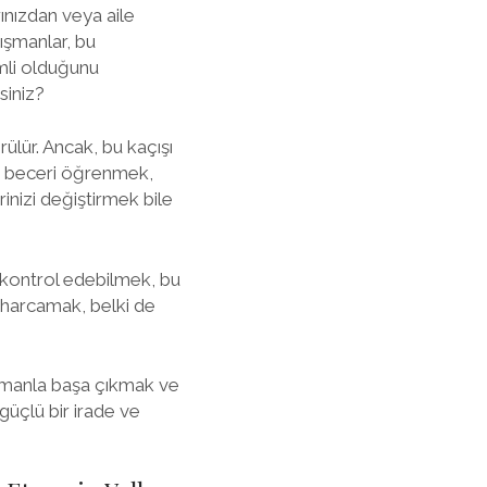
ınızdan veya aile
ışmanlar, bu
emli olduğunu
siniz?
ülür. Ancak, bu kaçışı
ir beceri öğrenmek,
rinizi değiştirmek bile
kontrol edebilmek, bu
r harcamak, belki de
üşmanla başa çıkmak ve
üçlü bir irade ve