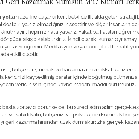
yı Geri Kazanmak Mümkün Mü? Kumarı Terk 
 yolları
üzerine düşünürken, belki de ilk akla gelen strateji
l destek, yalnız olmadığınızı hissettirir ve diğer insanların 
 Unutmayın, hepimiz hata yaparız. Fakat bu hataları öğrenme 
döngüde sıkışıp kalabilirsiniz. İkincil olarak, kumar oynamayı 
 yollarını öğrenin. Meditasyon veya spor gibi alternatif yön
 etkili olabilir.
ım ise, bütçe oluşturmak ve harcamalarınızı dikkatlice izlemek
anda kendinizi kaybedilmiş paralar içinde boğulmuş bulmanıza n
eyecan verici hissin içinde kaybolmadan, maddi durumunuzu
başta zorlayıcı görünse de, bu süreci adım adım gerçekle
lun ve sabırlı kalın; bütçenizi ve psikolojinizi korumak her şe
rayı geri kazanma hırsından uzak durmaktır; zira gerçek kazanç,