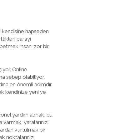
zi kendisine hapseden
tikleri parayı
ybetmek insanı zor bir
iyor. Online
ına sebep olabiliyor.
ına en önemli adımdır.
ak kendinize yeni ve
syonel yardım almak, bu
a varmak, yaralarınızı
mardan kurtulmak bir
nak noktalarınızı