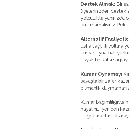
Destek Almak:
Bir sa
üyelerinizden destek 
yolculukta yanınızda ol
unutmamalısınız. Peki, 
Alternatif Faaliyetl
daha sağlıklı yollara 
kumar oynamak yerine di
büyük bir katkı sağlayab
Kumar Oynamayı Kıs
savaşta bir zafer kaza
pişmanlık duymamanız içi
Kumar bağımlılığıyla m
hayatınızı yeniden ka
doğru araçları bir aray