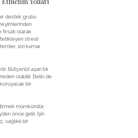
Etmenin Yolları
 bir destek grubu
deneyimlerinden
fırsatı olarak
tetikleyen stresli
temler, sizi kumar
tir. Bütçenizi aşan bir
eden olabilir. Belki de
 koruyacak bir
ştirmek mümkündür.
yden önce gelir. İşin
 sağlıklı bir