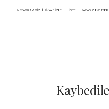
INSTAGRAM GIZLI HIKAYE İZLE
LISTE
PARASIZ TWITTER
Kaybedil