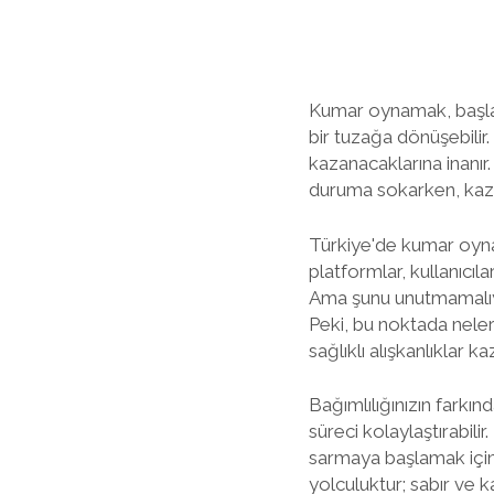
Kumar oynamak, başlan
bir tuzağa dönüşebilir
kazanacaklarına inanır.
duruma sokarken, kazanç
Türkiye'de kumar oyna
platformlar, kullanıcıla
Ama şunu unutmamalıyız
Peki, bu noktada neler
sağlıklı alışkanlıklar k
Bağımlılığınızın farkı
süreci kolaylaştırabili
sarmaya başlamak için 
yolculuktur; sabır ve ka