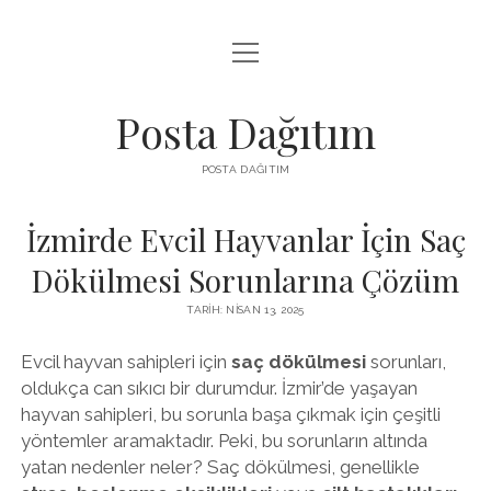
menüyü
INSTAGRAM GIZLI HIKAYE İZLE
aç
LISTE
Posta Dağıtım
PARASIZ TWITTER BEĞENI YÜKSELTME
POSTA DAĞITIM
SAYFA LISTESI
İzmirde Evcil Hayvanlar İçin Saç
Dökülmesi Sorunlarına Çözüm
TARIH: NISAN 13, 2025
Evcil hayvan sahipleri için
saç dökülmesi
sorunları,
oldukça can sıkıcı bir durumdur. İzmir’de yaşayan
hayvan sahipleri, bu sorunla başa çıkmak için çeşitli
yöntemler aramaktadır. Peki, bu sorunların altında
yatan nedenler neler? Saç dökülmesi, genellikle