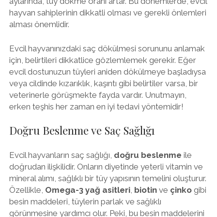
aylarında, tüy dökme oranı artar. Bu dönemlerde, evcil
hayvan sahiplerinin dikkatli olması ve gerekli önlemleri
alması önemlidir.
Evcil hayvanınızdaki saç dökülmesi sorununu anlamak
için, belirtileri dikkatlice gözlemlemek gerekir. Eğer
evcil dostunuzun tüyleri aniden dökülmeye başladıysa
veya cildinde kızarıklık, kaşıntı gibi belirtiler varsa, bir
veterinerle görüşmekte fayda vardır. Unutmayın,
erken teşhis her zaman en iyi tedavi yöntemidir!
Doğru Beslenme ve Saç Sağlığı
Evcil hayvanların saç sağlığı,
doğru beslenme
ile
doğrudan ilişkilidir. Onların diyetinde yeterli vitamin ve
mineral alımı, sağlıklı bir tüy yapısının temelini oluşturur.
Özellikle,
Omega-3 yağ asitleri
,
biotin
ve
çinko
gibi
besin maddeleri, tüylerin parlak ve sağlıklı
görünmesine yardımcı olur. Peki, bu besin maddelerini