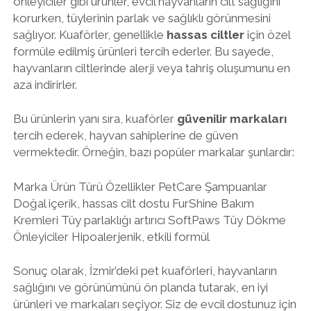
önleyiciler gibi ürünler, evcil hayvanların cilt sağlığını
korurken, tüylerinin parlak ve sağlıklı görünmesini
sağlıyor. Kuaförler, genellikle
hassas ciltler
için özel
formüle edilmiş ürünleri tercih ederler. Bu sayede,
hayvanların ciltlerinde alerji veya tahriş oluşumunu en
aza indirirler.
Bu ürünlerin yanı sıra, kuaförler
güvenilir markaları
tercih ederek, hayvan sahiplerine de güven
vermektedir. Örneğin, bazı popüler markalar şunlardır:
Marka Ürün Türü Özellikler PetCare Şampuanlar
Doğal içerik, hassas cilt dostu FurShine Bakım
Kremleri Tüy parlaklığı artırıcı SoftPaws Tüy Dökme
Önleyiciler Hipoalerjenik, etkili formül
Sonuç olarak, İzmir’deki pet kuaförleri, hayvanların
sağlığını ve görünümünü ön planda tutarak, en iyi
ürünleri ve markaları seçiyor. Siz de evcil dostunuz için