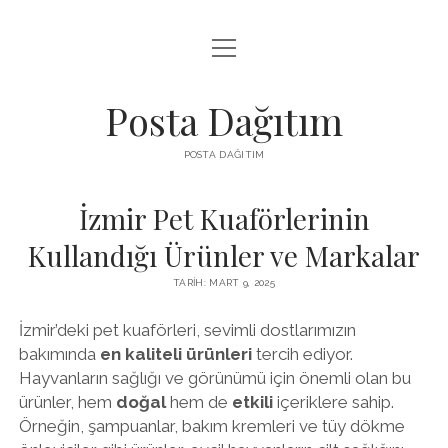
menüyü
INSTAGRAM GIZLI HIKAYE İZLE
aç
LISTE
Posta Dağıtım
PARASIZ TWITTER BEĞENI YÜKSELTME
POSTA DAĞITIM
SAYFA LISTESI
İzmir Pet Kuaförlerinin
Kullandığı Ürünler ve Markalar
TARIH: MART 9, 2025
İzmir’deki pet kuaförleri, sevimli dostlarımızın
bakımında
en kaliteli ürünleri
tercih ediyor.
Hayvanların sağlığı ve görünümü için önemli olan bu
ürünler, hem
doğal
hem de
etkili
içeriklere sahip.
Örneğin, şampuanlar, bakım kremleri ve tüy dökme