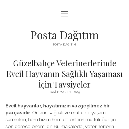
menüyü
INSTAGRAM GIZLI HIKAYE İZLE
aç
LISTE
Posta Dağıtım
PARASIZ TWITTER BEĞENI YÜKSELTME
POSTA DAĞITIM
SAYFA LISTESI
Güzelbahçe Veterinerlerinde
Evcil Hayvanın Sağlıklı Yaşaması
İçin Tavsiyeler
TARIH: MART 18, 2025
Evcil hayvanlar, hayatımızın vazgeçilmez bir
parçasıdır
. Onların sağlıklı ve mutlu bir yaşam
sürmeleri, hem bizim hem de onların mutluluğu için
son derece önemlidir. Bu makalede, veterinerlerin