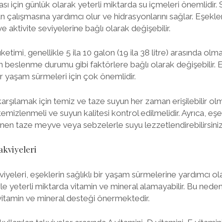
ası için günlük olarak yeterli miktarda su içmeleri önemlidir.
 çalışmasına yardımcı olur ve hidrasyonlarını sağlar. Eşekleri
ve aktivite seviyelerine bağlı olarak değişebilir.
etimi, genellikle 5 ila 10 galon (19 ila 38 litre) arasında olmal
 beslenme durumu gibi faktörlere bağlı olarak değişebilir. Eş
bir yaşam sürmeleri için çok önemlidir.
ı karşılamak için temiz ve taze suyun her zaman erişilebilir o
temizlenmeli ve suyun kalitesi kontrol edilmelidir. Ayrıca, eşe
enen taze meyve veya sebzelerle suyu lezzetlendirebilirsiniz
akviyeleri
iyeleri, eşeklerin sağlıklı bir yaşam sürmelerine yardımcı ola
le yeterli miktarda vitamin ve mineral alamayabilir. Bu neden
vitamin ve mineral desteği önermektedir.