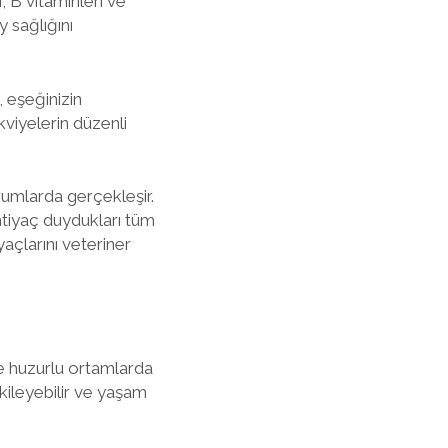
, B vitaminleri ve
y sağlığını
, eşeğinizin
kviyelerin düzenli
rumlarda gerçekleşir.
htiyaç duydukları tüm
açlarını veteriner
 ve huzurlu ortamlarda
kileyebilir ve yaşam