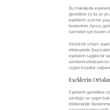
Bu makalede eşeklerin 
genellikle 25 ila 30 yı
eşeklerin uzun bir yaş
beslenirler. Ayrıca, gü
sürmeleri için bazen vit
Stresli bir ortam, eşek
etkileyebilir. Bazı kalıt
eşeklerin sağlıklı bir
sürelerini etkileyen b
uygun koşullar sağlanm
Eşeklerin Ortal
Eşeklerin genellikle 25
sürdüğü ve uygun bakı
etkilenebilir. Beslenme
sürelerini belirleyebilir.