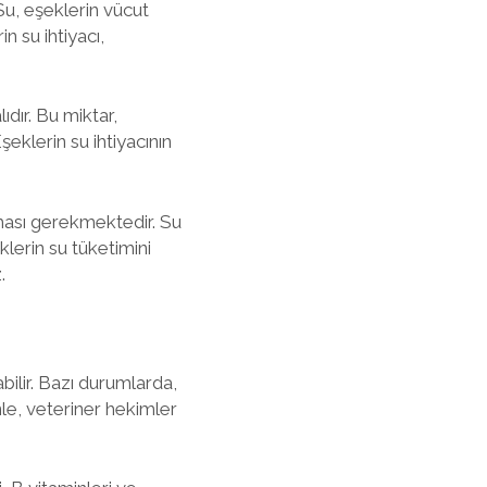
 Su, eşeklerin vücut
n su ihtiyacı,
ıdır. Bu miktar,
eklerin su ihtiyacının
lması gerekmektedir. Su
klerin su tüketimini
.
bilir. Bazı durumlarda,
le, veteriner hekimler