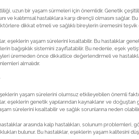
iliği, uzun bir yaşam sürmeleri için önemlidir. Genetik çeşitlili
ı ve kalıtımsal hastalıklara karşı dirençli olmasını sağlar. B
faktörlere dikkat etmeli ve sağlıklı bireylerin üremesini teşvik 
lar, eşeklerin yaşam sürelerini kısaltabilir. Bu hastalıklar gene
in bağışıklık sistemini zayıflatabilir. Bu nedenle, eşek yetişti
reyleri üremeden önce dikkatlice değerlendirmeli ve hastalıkla
lemleri almalıdır.
r
 eşeklerin yaşam sürelerini olumsuz etkileyebilen önemli fakt
lar, eşeklerin genetik yapılarından kaynaklanır ve doğuştan ge
aşam sürelerini kısaltabilir ve sağlık sorunlarına neden olabilir
hastalıklar arasında kalp hastalıkları, solunum problemleri, gö
klukları bulunur. Bu hastalıklar, eşeklerin yaşam kalitesini dü