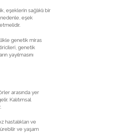
k, eşeklerin sağlıklı bir
u nedenle, eşek
etmelidir.
llikle genetik miras
ricileri, genetik
rın yayılmasını
örler arasında yer
lir. Kalıtımsal
.
z hastalıkları ve
şürebilir ve yaşam