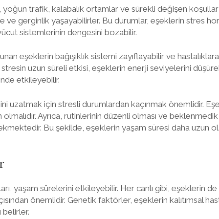
 yoğun trafik, kalabalık ortamlar ve sürekli değişen koşullar 
şe ve gerginlik yaşayabilirler. Bu durumlar, eşeklerin stres 
e vücut sistemlerinin dengesini bozabilir.
unan eşeklerin bağışıklık sistemi zayıflayabilir ve hastalıkla
, stresin uzun süreli etkisi, eşeklerin enerji seviyelerini düşür
nde etkileyebilir.
ni uzatmak için stresli durumlardan kaçınmak önemlidir. Eş
n olmalıdır. Ayrıca, rutinlerinin düzenli olması ve beklenmedik 
kmektedir. Bu şekilde, eşeklerin yaşam süresi daha uzun olabi
r
rı, yaşam sürelerini etkileyebilir. Her canlı gibi, eşeklerin de
sından önemlidir. Genetik faktörler, eşeklerin kalıtımsal hasta
belirler.