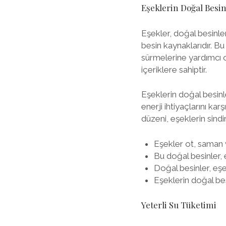
Eşeklerin Doğal Besin
Eşekler, doğal besinle
besin kaynaklarıdır. Bu
sürmelerine yardımcı ol
içeriklere sahiptir.
Eşeklerin doğal besinle
enerji ihtiyaçlarını ka
düzeni, eşeklerin sindi
Eşekler ot, saman v
Bu doğal besinler, eş
Doğal besinler, eşek
Eşeklerin doğal bes
Yeterli Su Tüketimi