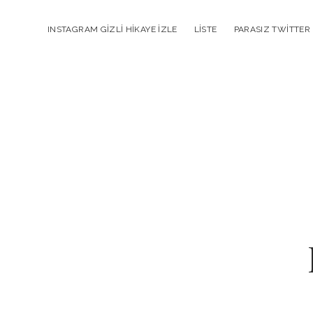
INSTAGRAM GIZLI HIKAYE İZLE
LISTE
PARASIZ TWITTER