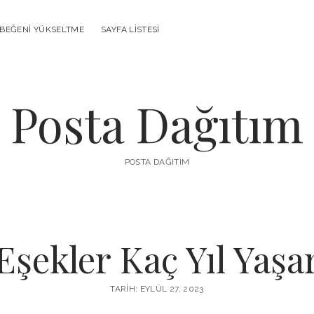
 BEĞENI YÜKSELTME
SAYFA LISTESI
Posta Dağıtım
POSTA DAĞITIM
Eşekler Kaç Yıl Yaşa
TARIH: EYLÜL 27, 2023