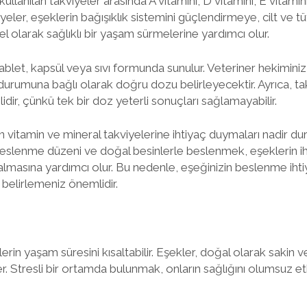
ullanılan takviyeler arasında A vitamini, D vitamini, E vitamini
yeler, eşeklerin bağışıklık sistemini güçlendirmeye, cilt ve tü
olarak sağlıklı bir yaşam sürmelerine yardımcı olur.
ablet, kapsül veya sıvı formunda sunulur. Veteriner hekiminiz
 durumuna bağlı olarak doğru dozu belirleyecektir. Ayrıca, ta
dir, çünkü tek bir doz yeterli sonuçları sağlamayabilir.
n vitamin ve mineral takviyelerine ihtiyaç duymaları nadir du
r beslenme düzeni ve doğal besinlerle beslenmek, eşeklerin i
 almasına yardımcı olur. Bu nedenle, eşeğinizin beslenme ihtiy
belirlemeniz önemlidir.
lerin yaşam süresini kısaltabilir. Eşekler, doğal olarak sakin
r. Stresli bir ortamda bulunmak, onların sağlığını olumsuz et