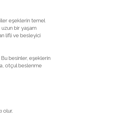
iler eşeklerin temel
ve uzun bir yaşam
 lifli ve besleyici
 Bu besinler, eşeklerin
ıca, otçul beslenme
 olur.