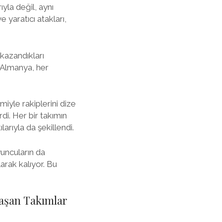
ıyla değil, aynı
 yaratıcı atakları,
 kazandıkları
. Almanya, her
iyle rakiplerini dize
di. Her bir takımın
arıyla da şekillendi.
uncuların da
larak kalıyor. Bu
laşan Takımlar