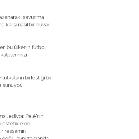
 kazanarak, savunma
ne karşı nasıl bir duvar
r, bu ülkenin futbol
kalplerimizi
utkuların birleştiği bir
e sunuyor.
sil ediyor. Pelé'nin
ı estetikle de
bir ressamın
le değil, aynı zamanda