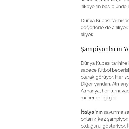
hikayenin başrolünde he
Dünya Kupası tarihindek
değerlerle de anılıyor.
alıyor.
Şampiyonların Yo
Dünya Kupası tarihine 
sadece futbol becerisi 
olarak görüyor. Her so
Diğer yandan, Almanya'n
Almanya, her turnuvada 
mühendisliği gibi.
İtalya'nın
savunma sana
onları 4 kez şampiyo
olduğunu gösteriyor. İ