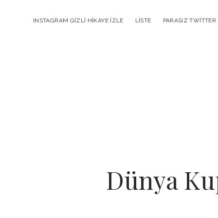
INSTAGRAM GIZLI HIKAYE İZLE
LISTE
PARASIZ TWITTER
Dünya Kup