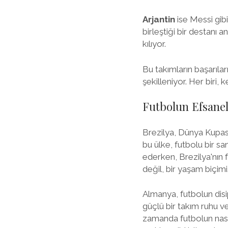
Arjantin
ise Messi gibi
birleştiği bir destanı 
kılıyor.
Bu takımların başarılar
şekilleniyor. Her biri, 
Futbolun Efsanel
Brezilya, Dünya Kupası
bu ülke, futbolu bir sa
ederken, Brezilya'nın 
değil, bir yaşam biçimi
Almanya, futbolun disi
güçlü bir takım ruhu ve
zamanda futbolun nasıl 