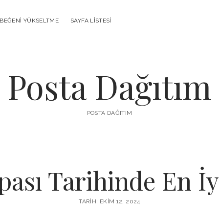
 BEĞENI YÜKSELTME
SAYFA LISTESI
Posta Dağıtım
POSTA DAĞITIM
ası Tarihinde En İy
TARIH: EKIM 12, 2024