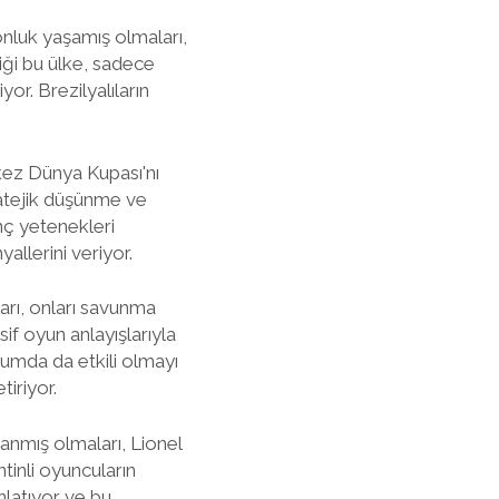
onluk yaşamış olmaları,
tiği bu ülke, sadece
or. Brezilyalıların
 kez Dünya Kupası'nı
ratejik düşünme ve
enç yetenekleri
llerini veriyor.
ları, onları savunma
sif oyun anlayışlarıyla
umda da etkili olmayı
tiriyor.
zanmış olmaları, Lionel
ntinli oyuncuların
nlatıyor ve bu