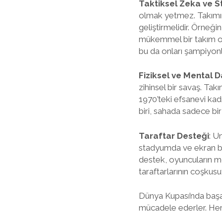
Taktiksel Zeka ve St
olmak yetmez. Takımın t
geliştirmelidir. Örneğ
mükemmel bir takım oy
bu da onları şampiyonl
Fiziksel ve Mental Da
zihinsel bir savaş. Tak
1970’teki efsanevi kad
biri, sahada sadece bi
Taraftar Desteği
: U
stadyumda ve ekran baş
destek, oyuncuların mot
taraftarlarının coşkus
Dünya Kupası’nda başa
mücadele ederler. Her 