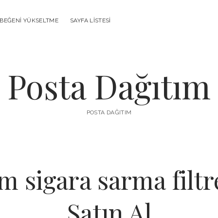
 BEĞENI YÜKSELTME
SAYFA LISTESI
Posta Dağıtım
POSTA DAĞITIM
m sigara sarma filt
Satın Al