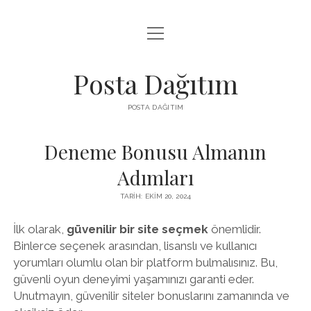
menüyü
INSTAGRAM GIZLI HIKAYE İZLE
aç
LISTE
Posta Dağıtım
PARASIZ TWITTER BEĞENI YÜKSELTME
POSTA DAĞITIM
SAYFA LISTESI
Deneme Bonusu Almanın
Adımları
TARIH: EKIM 20, 2024
İlk olarak,
güvenilir bir site seçmek
önemlidir.
Binlerce seçenek arasından, lisanslı ve kullanıcı
yorumları olumlu olan bir platform bulmalısınız. Bu,
güvenli oyun deneyimi yaşamınızı garanti eder.
Unutmayın, güvenilir siteler bonuslarını zamanında ve