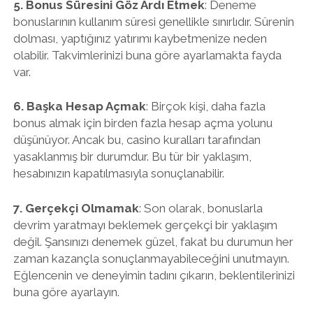
5. Bonus Süresini Göz Ardı Etmek
: Deneme
bonuslarının kullanım süresi genellikle sınırlıdır. Sürenin
dolması, yaptığınız yatırımı kaybetmenize neden
olabilir. Takvimlerinizi buna göre ayarlamakta fayda
var.
6. Başka Hesap Açmak
: Birçok kişi, daha fazla
bonus almak için birden fazla hesap açma yolunu
düşünüyor. Ancak bu, casino kuralları tarafından
yasaklanmış bir durumdur. Bu tür bir yaklaşım,
hesabınızın kapatılmasıyla sonuçlanabilir.
7. Gerçekçi Olmamak
: Son olarak, bonuslarla
devrim yaratmayı beklemek gerçekçi bir yaklaşım
değil. Şansınızı denemek güzel, fakat bu durumun her
zaman kazançla sonuçlanmayabileceğini unutmayın.
Eğlencenin ve deneyimin tadını çıkarın, beklentilerinizi
buna göre ayarlayın.