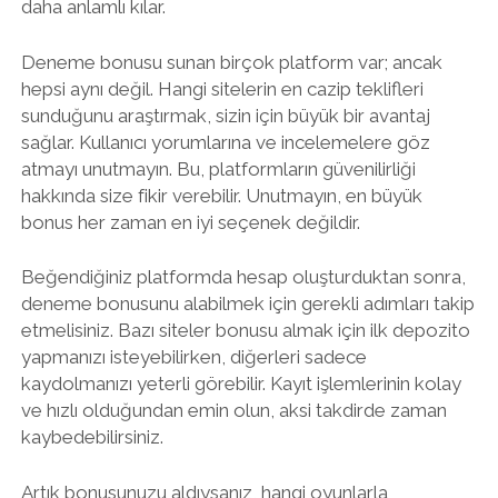
daha anlamlı kılar.
Deneme bonusu sunan birçok platform var; ancak
hepsi aynı değil. Hangi sitelerin en cazip teklifleri
sunduğunu araştırmak, sizin için büyük bir avantaj
sağlar. Kullanıcı yorumlarına ve incelemelere göz
atmayı unutmayın. Bu, platformların güvenilirliği
hakkında size fikir verebilir. Unutmayın, en büyük
bonus her zaman en iyi seçenek değildir.
Beğendiğiniz platformda hesap oluşturduktan sonra,
deneme bonusunu alabilmek için gerekli adımları takip
etmelisiniz. Bazı siteler bonusu almak için ilk depozito
yapmanızı isteyebilirken, diğerleri sadece
kaydolmanızı yeterli görebilir. Kayıt işlemlerinin kolay
ve hızlı olduğundan emin olun, aksi takdirde zaman
kaybedebilirsiniz.
Artık bonusunuzu aldıysanız, hangi oyunlarla