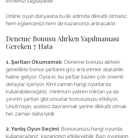
etmenizi sağlayabilir.
Online oyun dünyasına bu ilk adımda dikkatli olmanız,
hem eğlencenizi hem de kazancınızı artıracaktır.
Deneme Bonusu Alırken Yapılmaması
Gereken 7 Hata
1. Şartları Okumamak
: Deneme bonusu alırken,
genellikle bonus şartlarını göz ardı etmek alışkanlık
haline geliyor. Oysa ki, bu şartlar bazen çok önemli
detaylar içeriyor. Kimi zaman hangi oyunlarda
kullanabileceğiniz, minimum yatırım miktarı ya da
çevrim şartları gibi unsurlar bonusunuzu etkiliyor.
Unutmayın, aceleci davranmak yerine dikkatli olmak
her zaman daha iyidir.
2. Yanlış Oyun Seçimi
: Bonusunuzu hangi oyunda
kullanacağınız, kazancınızı etkileyebilir. Bazı oyunların,