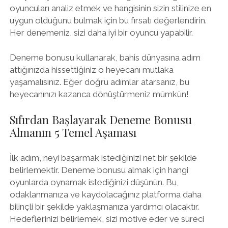
oyuncuları analiz etmek ve hangisinin sizin stilinize en
uygun olduğunu bulmak için bu fırsatı değerlendirin.
Her denemeniz, sizi daha iyi bir oyuncu yapabilir.
Deneme bonusu kullanarak, bahis dünyasına adım
attığınızda hissettiğiniz o heyecanı mutlaka
yaşamalısınız. Eğer doğru adımlar atarsanız, bu
heyecanınızı kazanca dönüştürmeniz mümkün!
Sıfırdan Başlayarak Deneme Bonusu
Almanın 5 Temel Aşaması
İlk adım, neyi başarmak istediğinizi net bir şekilde
belirlemektir. Deneme bonusu almak için hangi
oyunlarda oynamak istediğinizi düşünün. Bu,
odaklanmanıza ve kaydolacağınız platforma daha
bilinçli bir şekilde yaklaşmanıza yardımcı olacaktır.
Hedeflerinizi belirlemek, sizi motive eder ve süreci