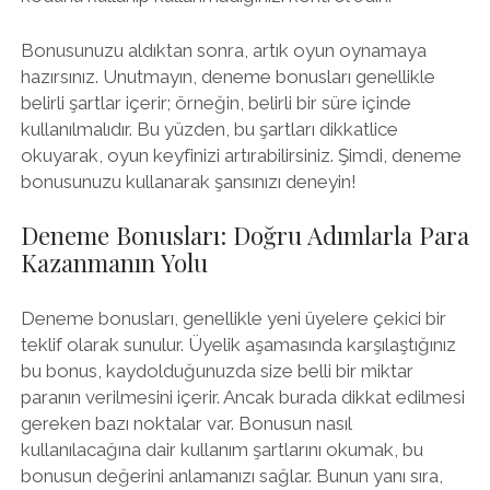
Bonusunuzu aldıktan sonra, artık oyun oynamaya
hazırsınız. Unutmayın, deneme bonusları genellikle
belirli şartlar içerir; örneğin, belirli bir süre içinde
kullanılmalıdır. Bu yüzden, bu şartları dikkatlice
okuyarak, oyun keyfinizi artırabilirsiniz. Şimdi, deneme
bonusunuzu kullanarak şansınızı deneyin!
Deneme Bonusları: Doğru Adımlarla Para
Kazanmanın Yolu
Deneme bonusları, genellikle yeni üyelere çekici bir
teklif olarak sunulur. Üyelik aşamasında karşılaştığınız
bu bonus, kaydolduğunuzda size belli bir miktar
paranın verilmesini içerir. Ancak burada dikkat edilmesi
gereken bazı noktalar var. Bonusun nasıl
kullanılacağına dair kullanım şartlarını okumak, bu
bonusun değerini anlamanızı sağlar. Bunun yanı sıra,