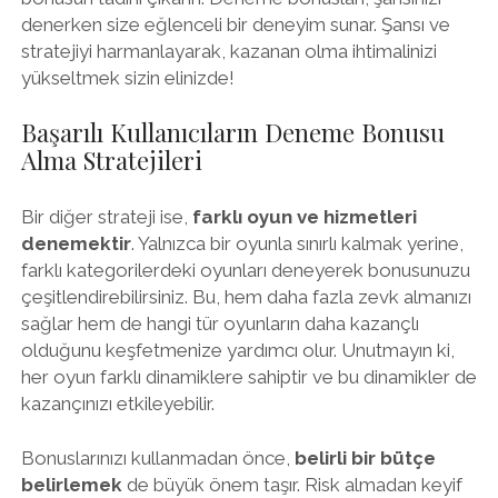
denerken size eğlenceli bir deneyim sunar. Şansı ve
stratejiyi harmanlayarak, kazanan olma ihtimalinizi
yükseltmek sizin elinizde!
Başarılı Kullanıcıların Deneme Bonusu
Alma Stratejileri
Bir diğer strateji ise,
farklı oyun ve hizmetleri
denemektir
. Yalnızca bir oyunla sınırlı kalmak yerine,
farklı kategorilerdeki oyunları deneyerek bonusunuzu
çeşitlendirebilirsiniz. Bu, hem daha fazla zevk almanızı
sağlar hem de hangi tür oyunların daha kazançlı
olduğunu keşfetmenize yardımcı olur. Unutmayın ki,
her oyun farklı dinamiklere sahiptir ve bu dinamikler de
kazançınızı etkileyebilir.
Bonuslarınızı kullanmadan önce,
belirli bir bütçe
belirlemek
de büyük önem taşır. Risk almadan keyif