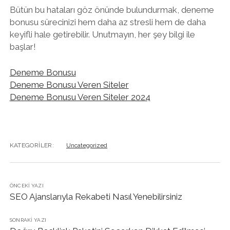
Bütün bu hataları göz önünde bulundurmak, deneme
bonusu sürecinizi hem daha az stresli hem de daha
keyifli hale getirebilir. Unutmayın, her şey bilgi ile
başlar!
Deneme Bonusu
Deneme Bonusu Veren Siteler
Deneme Bonusu Veren Siteler 2024
KATEGORILER:
Uncategorized
ÖNCEKI YAZI
SEO Ajanslarıyla Rekabeti Nasıl Yenebilirsiniz
SONRAKI YAZI