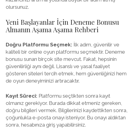
olursunuz.
Yeni Başlayanlar İçin Deneme Bonusu
Almanın Aşama Aşama Rehberi
Doğru Platformu Seçmek:
İlk adım, güvenilir ve
kaliteli bir online oyun platformu seçmektir. Deneme
bonusu sunan birçok site mevcut. Fakat, hepsinin
güvenilirliği aynı değil. Lisanslı ve yasal faaliyet
gösteren siteleri tercih etmek, hem güvenliğinizi hem
de oyun deneyiminizi artıracaktır.
Kayıt Süreci:
Platformu seçtikten sonra kayıt
olmanız gerekiyor. Burada dikkat etmeniz gereken,
doğru bilgileri vermek. Bilgilerinizi kaydettikten sonra,
çoğunlukla e-posta onayı isteniyor. Bu onayı aldıktan
sonra, hesabınıza giriş yapabilirsiniz.