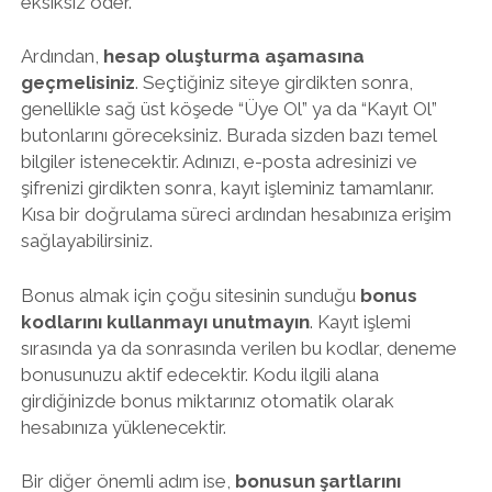
eksiksiz öder.
Ardından,
hesap oluşturma aşamasına
geçmelisiniz
. Seçtiğiniz siteye girdikten sonra,
genellikle sağ üst köşede “Üye Ol” ya da “Kayıt Ol”
butonlarını göreceksiniz. Burada sizden bazı temel
bilgiler istenecektir. Adınızı, e-posta adresinizi ve
şifrenizi girdikten sonra, kayıt işleminiz tamamlanır.
Kısa bir doğrulama süreci ardından hesabınıza erişim
sağlayabilirsiniz.
Bonus almak için çoğu sitesinin sunduğu
bonus
kodlarını kullanmayı unutmayın
. Kayıt işlemi
sırasında ya da sonrasında verilen bu kodlar, deneme
bonusunuzu aktif edecektir. Kodu ilgili alana
girdiğinizde bonus miktarınız otomatik olarak
hesabınıza yüklenecektir.
Bir diğer önemli adım ise,
bonusun şartlarını