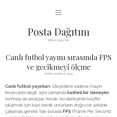
menüyü
INSTAGRAM GIZLI HIKAYE İZLE
aç
LISTE
Posta Dağıtım
PARASIZ TWITTER BEĞENI YÜKSELTME
POSTA DAĞITIM
SAYFA LISTESI
Canlı futbol yayını sırasında FPS
ve gecikmeyi ölçme
TARIH: KASIM 27, 2025
Canlı futbol yayınları
, izleyicilere sadece maçın
heyecanını değil, aynı zamanda
kaliteli bir deneyim
sunmayı da amaçlar. Ancak, bu deneyimin keyfini
çıkarmak için bazı teknik unsurların doğru bir şekilde
çalışması gerekir. İşte burada
FPS
(Frame Per Second