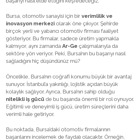
başarıyı nasıl elde ettiğini keşfedeceğiz.
Bursa, otomotiv sanayisi için bir
verimlilik ve
inovasyon merkezi
olarak öne çıkıyor. Şehirde
birçok yerli ve yabancı otomotiv firması faaliyet
gösteriyor. Bu firmalar, sadece üretim yapmakla
kalmıyor, aynı zamanda
Ar-Ge
çalışmalarıyla da
sektöre yön veriyor. Peki, Bursa’nın bu başarıyı nasıl
sağladığını hiç düşündünüz mü?
Öncelikle, Bursa’nın coğrafi konumu büyük bir avantaj
sunuyor. İstanbul’a yakınlığı, lojistik açıdan büyük
kolaylık sağlıyor. Ayrıca, Bursa’nın sahip olduğu
nitelikli iş gücü
de bu başarıda önemli bir rol oynuyor.
Eğitimli ve deneyimli iş gücü, üretim süreçlerini daha
verimli hale getiriyor.
Bu noktada, Bursa’daki otomotiv firmalarının
başarılarını incelemek de faydalı olacaktır. Örneğin,