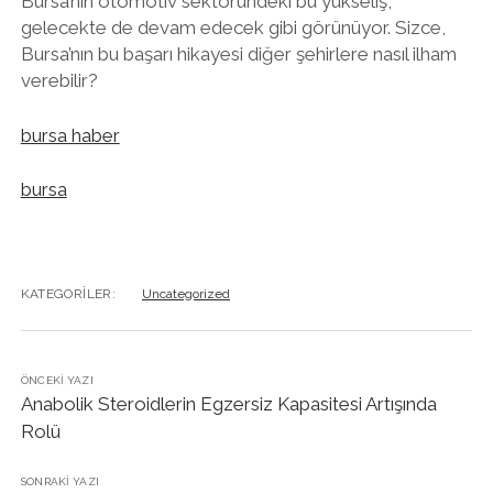
Bursa’nın otomotiv sektöründeki bu yükseliş,
gelecekte de devam edecek gibi görünüyor. Sizce,
Bursa’nın bu başarı hikayesi diğer şehirlere nasıl ilham
verebilir?
bursa haber
bursa
KATEGORILER:
Uncategorized
ÖNCEKI YAZI
Anabolik Steroidlerin Egzersiz Kapasitesi Artışında
Rolü
SONRAKI YAZI