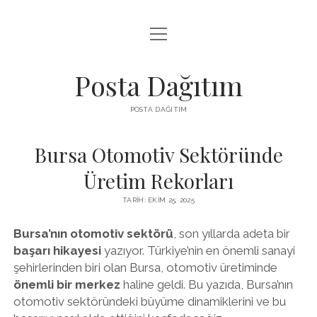
menüyü
INSTAGRAM GIZLI HIKAYE İZLE
aç
LISTE
Posta Dağıtım
PARASIZ TWITTER BEĞENI YÜKSELTME
POSTA DAĞITIM
SAYFA LISTESI
Bursa Otomotiv Sektöründe
Üretim Rekorları
TARIH: EKIM 25, 2025
Bursa’nın otomotiv sektörü
, son yıllarda adeta bir
başarı hikayesi
yazıyor. Türkiye’nin en önemli sanayi
şehirlerinden biri olan Bursa, otomotiv üretiminde
önemli bir merkez
haline geldi. Bu yazıda, Bursa’nın
otomotiv sektöründeki büyüme dinamiklerini ve bu